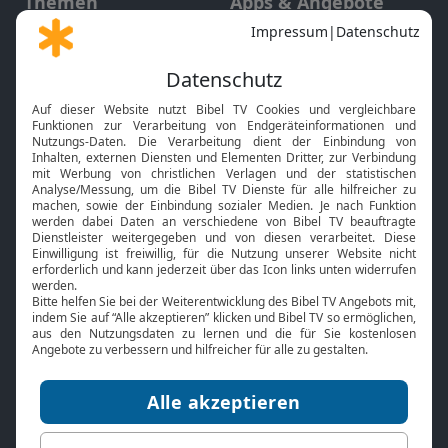
Themen
Apps & Angebote
Gott und Bibel erklärt
Newsletter
Feiertage
Mobile App
Interviews
Kids App
Neuigkeiten
Smart TV
HbbTV
Bibelthek Online-Bibel
Nächster Gottesdienst
Bibel TV
Service
Über uns
Kontakt
Jobs
TV-Empfang
Presse
FAQ
Mediadaten