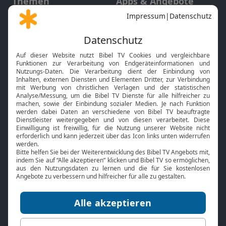
Themen
Apps & Angebote
Gott und Bibel erklärt
Newsletter
Feiertage
Mobile App
Interviews
Kids App
Neuigkeiten
Smart TV
HbbTV
Bibelthek Online-Bibel
Nächster Gottesdienst
Bibel TV
Service
Über uns
Kontakt
Jobs
TV-Empfang
Presse
FAQ
Mediadaten