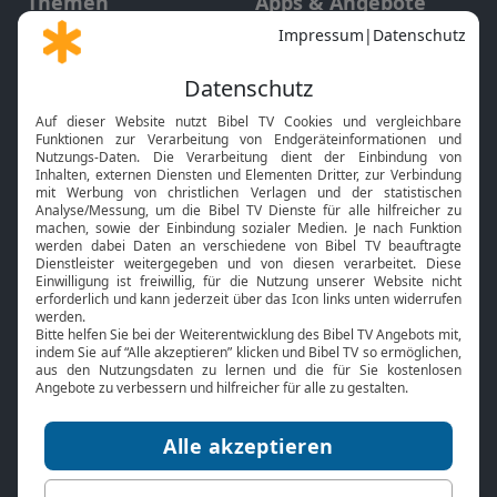
Themen
Apps & Angebote
Gott und Bibel erklärt
Newsletter
Feiertage
Mobile App
Interviews
Kids App
Neuigkeiten
Smart TV
HbbTV
Bibelthek Online-Bibel
Nächster Gottesdienst
Bibel TV
Service
Über uns
Kontakt
Jobs
TV-Empfang
Presse
FAQ
Mediadaten