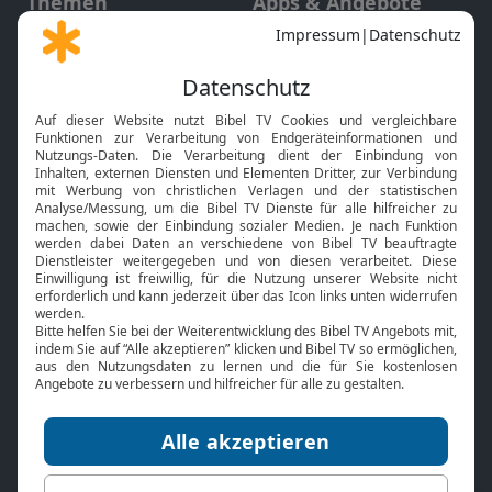
Themen
Apps & Angebote
Gott und Bibel erklärt
Newsletter
Feiertage
Mobile App
Interviews
Kids App
Neuigkeiten
Smart TV
HbbTV
Bibelthek Online-Bibel
Nächster Gottesdienst
Bibel TV
Service
Über uns
Kontakt
Jobs
TV-Empfang
Presse
FAQ
Mediadaten