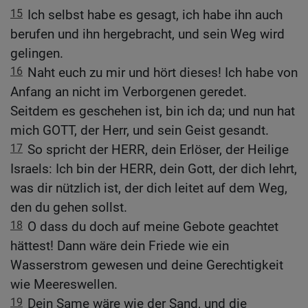
15
Ich selbst habe es gesagt, ich habe ihn auch
berufen und ihn hergebracht, und sein Weg wird
gelingen.
16
Naht euch zu mir und hört dieses! Ich habe von
Anfang an nicht im Verborgenen geredet.
Seitdem es geschehen ist, bin ich da; und nun hat
mich GOTT, der Herr, und sein Geist gesandt.
17
So spricht der HERR, dein Erlöser, der Heilige
Israels: Ich bin der HERR, dein Gott, der dich lehrt,
was dir nützlich ist, der dich leitet auf dem Weg,
den du gehen sollst.
18
O dass du doch auf meine Gebote geachtet
hättest! Dann wäre dein Friede wie ein
Wasserstrom gewesen und deine Gerechtigkeit
wie Meereswellen.
19
Dein Same wäre wie der Sand, und die