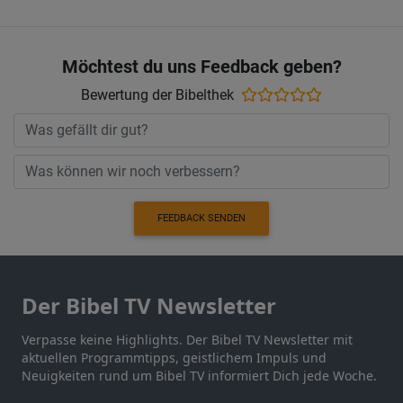
Möchtest du uns Feedback geben?
Bewertung der Bibelthek
FEEDBACK SENDEN
Der Bibel TV Newsletter
Verpasse keine Highlights. Der Bibel TV Newsletter mit
aktuellen Programmtipps, geistlichem Impuls und
Neuigkeiten rund um Bibel TV informiert Dich jede Woche.