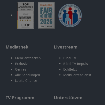
Mediathek
Livestream
Mehr entdecken
Bibel TV
Exklusiv
Bibel TV Impuls
Genres
EchtJetzt
Alle Sendungen
MeinGottesdienst
Letzte Chance
TV Programm
Unterstützen