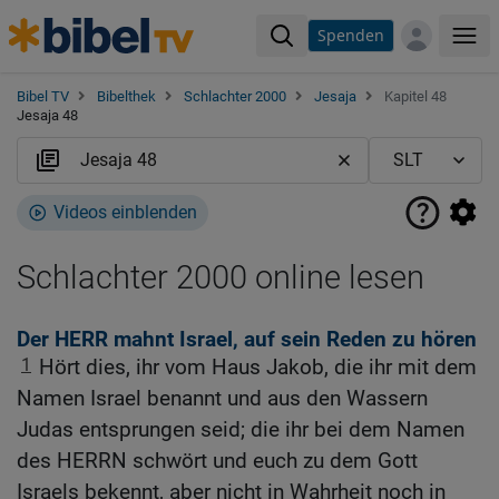
Spenden
Me
Bibel TV
Bibelthek
Schlachter 2000
Jesaja
Kapitel 48
Jesaja 48
Videos einblenden
Schlachter 2000 online lesen
Der HERR mahnt Israel, auf sein Reden zu hören
1
Hört dies, ihr vom Haus Jakob, die ihr mit dem
Namen Israel benannt und aus den Wassern
Judas entsprungen seid; die ihr bei dem Namen
des HERRN schwört und euch zu dem Gott
Israels bekennt, aber nicht in Wahrheit noch in