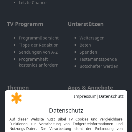
Letzte Chance
TV Programm
Unterstützen
Programmübersicht
Weitersagen
Tipps der Redaktion
Beten
Sendungen von A-Z
Spenden
Programmheft
Testamentsspende
kostenlos anfordern
Botschafter werden
Themen
Apps & Angebote
Gott und Bibel erklärt
Newsletter
Feiertage
Mobile App
Interviews
Kids App
Neuigkeiten
Smart TV
HbbTV