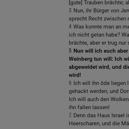
[gute] Trauben brächte; a
3
Nun, ihr Bürger von Je
sprecht Recht zwischen
4
Was konnte man an me
ich nicht getan habe? Wa
brächte, aber er trug nur
5
Nun will ich euch abe
Weinberg tun will: Ich w
abgeweidet wird, und die
wird!
6
Ich will ihn öde liegen
gehackt werden, und Dorn
Ich will auch den Wolken
ihn fallen lassen!
7
Denn das Haus Israel 
Heerscharen, und die Mä