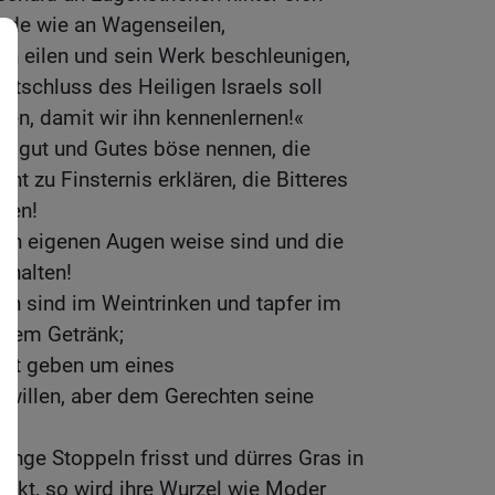
nde wie an Wagenseilen,
och eilen und sein Werk beschleunigen,
atschluss des Heiligen Israels soll
en, damit wir ihn kennenlernen!«
s gut und Gutes böse nennen, die
cht zu Finsternis erklären, die Bitteres
nen!
ren eigenen Augen weise sind und die
g halten!
en sind im Weintrinken und tapfer im
dem Getränk;
cht geben um eines
willen, aber dem Gerechten seine
n!
unge Stoppeln frisst und dürres Gras in
kt, so wird ihre Wurzel wie Moder