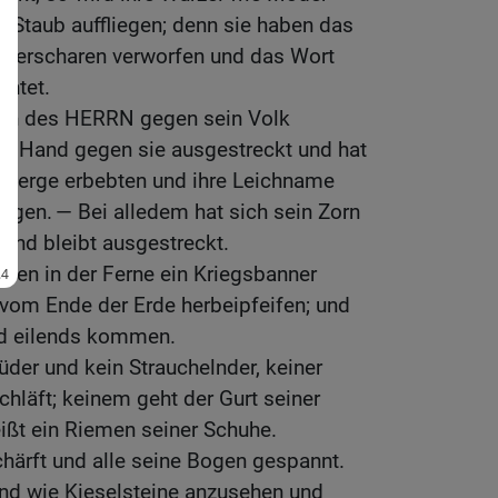
e Staub auffliegen; denn sie haben das
eerscharen verworfen und das Wort
chtet.
orn des HERRN gegen sein Volk
ine Hand gegen sie ausgestreckt und hat
e Berge erbebten und ihre Leichname
lagen. — Bei alledem hat sich sein Zorn
and bleibt ausgestreckt.
eiden in der Ferne ein Kriegsbanner
] vom Ende der Erde herbeipfeifen; und
und eilends kommen.
üder und kein Strauchelnder, keiner
hläft; keinem geht der Gurt seiner
ißt ein Riemen seiner Schuhe.
chärft und alle seine Bogen gespannt.
ind wie Kieselsteine anzusehen und