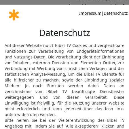
herschleppen und die Sü
19
die sagen: »Er soll d
damit wir es sehen; der R
doch kommen und eintret
20
Wehe denen, die Böse
Finsternis zu Licht und Li
süß und Süßes bitter nen
21
Wehe denen, die in ih
sich selbst für verständi
22
Wehe denen, die Held
Mischen von berauschen
23
die dem Gottlosen re
Bestechungsgeschenkes 
Gerechtigkeit abspreche
24
Darum, wie die Feuerz
der Flamme zusammensin