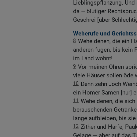
Lieblingspflanzung. Und 
da — blutiger Rechtsbruc
Geschrei [über Schlechtig
Weherufe und Gerichtss
8
Wehe denen, die ein Ha
anderen fügen, bis kein P
im Land wohnt!
9
Vor meinen Ohren spri
viele Häuser sollen öde
10
Denn zehn Joch Weinb
ein Homer Samen [nur] ei
11
Wehe denen, die sic
berauschenden Getränke
lange aufbleiben, bis sie
12
Zither und Harfe, Pau
Gelage — aber auf das T