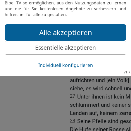
werden und ihre Blüte wi
Gesetz des HERRN der H
des Heiligen Israels vera
25
Darum ist auch der Z
entbrannt, und er hat se
sie geschlagen, dass di
wie Kot auf den Straßen 
nicht abgewandt; seine H
26
Und er wird für die H
aufrichten und [ein Volk
siehe, es wird schnell 
27
Unter ihnen ist kein M
schlummert und keiner sc
Lenden auf, keinem zerre
28
Seine Pfeile sind ges
Die Hufe seiner Rosse s