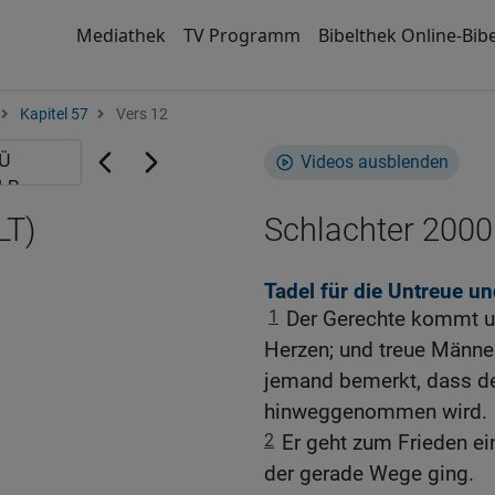
Mediathek
TV Programm
Bibelthek Online-Bibe
Kapitel 57
Vers 12
Videos ausblenden
LT)
Schlachter 2000
Tadel für die Untreue un
1
Der Gerechte kommt u
Herzen; und treue Männe
jemand bemerkt, dass d
hinweggenommen wird.
2
Er geht zum Frieden ein
der gerade Wege ging.