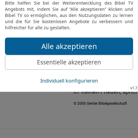
17
Über [Israels] sündhaf
schlug es, verbarg mich 
weiter ab auf seinen sel
18
Seine Wege habe ich g
es leiten und ihm und se
vergelten,
19
indem ich Frucht der 
Fernen und den Nahen, spr
20
Aber die Gottlosen si
ruhig sein kann, dessen
21
Keinen Frieden, sprich
© 2000 Genfer Bibelgesellschaft