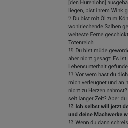
[den Hurenlohn] ausgehand
liegen, bist ihrem Wink g
9
Du bist mit Öl zum Kön
wohlriechende Salben ges
weiteste Ferne geschickt
Totenreich.
10
Du bist müde geworde
aber nicht gesagt: Es ist
Lebensunterhalt gefunde
11
Vor wem hast du dich
mich verleugnet und an m
nicht zu Herzen nahmst?
seit langer Zeit? Aber du
12
Ich selbst will jetzt
und deine Machwerke we
13
Wenn du dann schreis