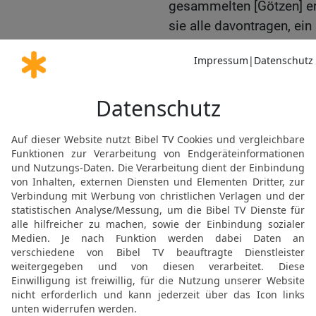
gesammelten [Götzen] err
sie alle davontragen, e
bei mir Zuflucht sucht, 
heiligen Berg besitzen.
Verheißungen für den De
Gottlosen
14
Und er wird sagen: M
Räumt jeden Anstoß aus
15
Denn so spricht der 
dessen Name »Der Heilig
wohne ich und bei dem, 
Geistes ist, damit ich d
das Herz der Zerschlage
16
Denn ich will nicht e
sein; denn ihr Geist wür
Seelen, die ich gemacht 