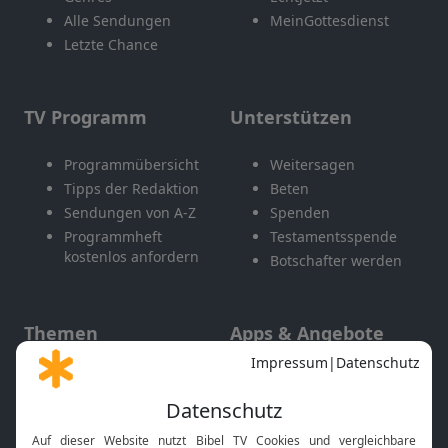
Alle Sendungen
MeinGottesdienst
Letzte Chance
TV Programm
Unterstützen
Programmübersicht
Weitersagen
Tipps der Redaktion
Beten
Sendungen von A-Z
Spenden
Programmheft
Testamentsspende
kostenlos anfordern
Botschafter werden
Themen
Apps & Angebote
Gott und Bibel erklärt
Newsletter
Feiertage
Mobile App
Interviews
Kids App