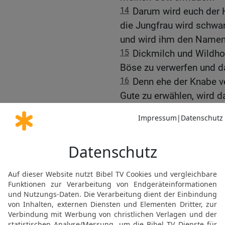
14
Darum wird euch der H
die Jungfrau wird schwa
und wird ihm den Name
15
Dickmilch und Wildhon
Böse zu verwerfen und d
16
Denn ehe der Knabe v
Gute zu erwählen, wird d
graut, verlassen sein.
Ankündigung einer Inva
17
Der HERR aber wird üb
Haus deines Vaters Tag
sind, seitdem Ephraim v
König von Assyrien.
18
Denn es wird gescheh
Fliege, die an der Mündu