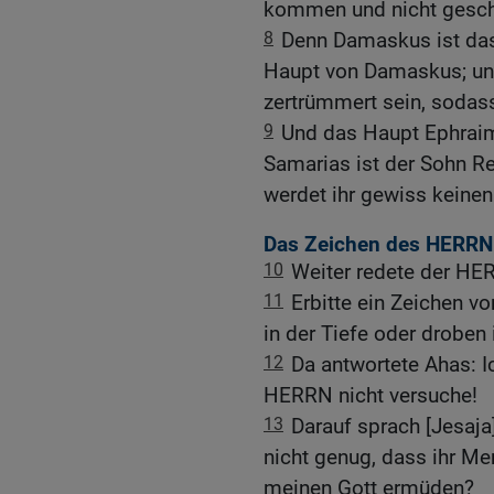
kommen und nicht gesc
8
Denn Damaskus ist das
Haupt von Damaskus; un
zertrümmert sein, sodass
9
Und das Haupt Ephraim
Samarias ist der Sohn Re
werdet ihr gewiss keine
Das Zeichen des HERRN:
10
Weiter redete der HE
11
Erbitte ein Zeichen v
in der Tiefe oder droben 
12
Da antwortete Ahas: Ic
HERRN nicht versuche!
13
Darauf sprach [Jesaja
nicht genug, dass ihr M
meinen Gott ermüden?