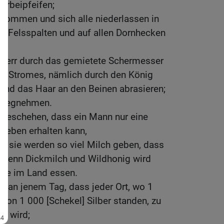
erbeipfeifen;
ikommen und sich alle niederlassen in
en Felsspalten und auf allen Dornhecken
r Herr durch das gemietete Schermesser
t-] Stromes, nämlich durch den König
 und das Haar an den Beinen abrasieren;
r wegnehmen.
 geschehen, dass ein Mann nur eine
Leben erhalten kann,
, sie werden so viel Milch geben, dass
; denn Dickmilch und Wildhonig wird
ene im Land essen.
 an jenem Tag, dass jeder Ort, wo 1
on 1 000 [Schekel] Silber standen, zu
n wird;