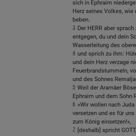
sich in Ephraim niederge
Herz seines Volkes, wi
beben.
3
Der HERR aber sprach 
entgegen, du und dein S
Wasserleitung des oberen
4
und sprich zu ihm: Hüte
und dein Herz verzage ni
Feuerbrandstummeln, vor
und des Sohnes Remalja
5
Weil der Aramäer Böse
Ephraim und dem Sohn R
6
»Wir wollen nach Juda 
versetzen und es für uns
zum König einsetzen!«,
7
[deshalb] spricht GOTT,