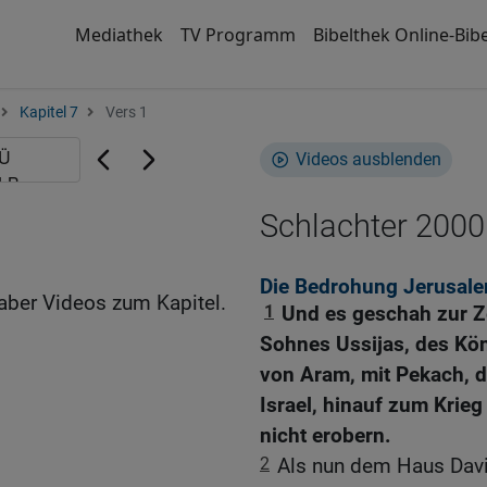
Mediathek
TV Programm
Bibelthek Online-Bibe
Kapitel 7
Vers 1
Videos ausblenden
Schlachter 2000
Die Bedrohung Jerusale
aber Videos zum Kapitel.
1
Und es geschah zur Z
Sohnes Ussijas, des Kön
von Aram, mit Pekach, 
Israel, hinauf zum Krie
nicht erobern.
2
Als nun dem Haus Davi