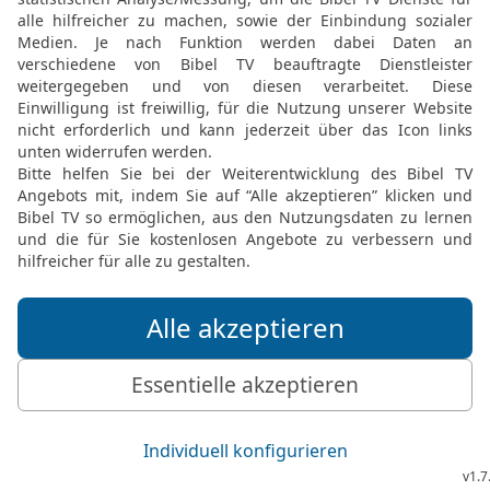
Biene im Land Assyrien h
19
und sie werden herbe
den Schluchten und in d
und allen Weideplätzen.
20
Zu jener Zeit wird de
von jenseits des [Euphra
von Assyrien, das Haupt
ja, auch den Bart wird e
21
An jenem Tag wird es
Kuh und zwei Schafe am 
22
und es wird geschehen
er Dickmilch essen kann
dann jeder Übriggeblieb
23
Und es wird geschehen
000 Weinstöcke im Wert v
Dornen und Disteln werde