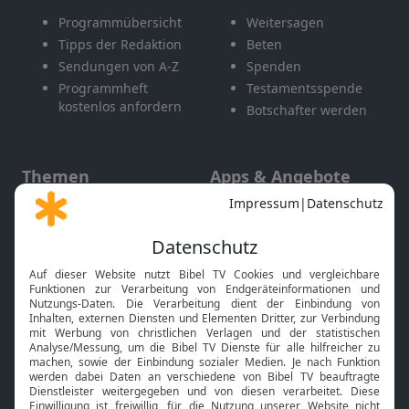
Programmübersicht
Weitersagen
Tipps der Redaktion
Beten
Sendungen von A-Z
Spenden
Programmheft
Testamentsspende
kostenlos anfordern
Botschafter werden
Themen
Apps & Angebote
Gott und Bibel erklärt
Newsletter
Feiertage
Mobile App
Interviews
Kids App
Neuigkeiten
Smart TV
HbbTV
Bibelthek Online-Bibel
Nächster Gottesdienst