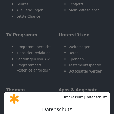
Genres
EchtJetzt
Alle Sendungen
MeinGottesdienst
Letzte Chance
TV Programm
Unterstützen
Programmübersicht
Weitersagen
Tipps der Redaktion
Beten
Sendungen von A-Z
Spenden
Programmheft
Testamentsspende
kostenlos anfordern
Botschafter werden
Themen
Apps & Angebote
Gott und Bibel erklärt
Newsletter
Feiertage
Mobile App
Interviews
Kids App