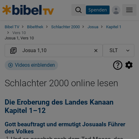
Spenden
Me
Bibel TV
Bibelthek
Schlachter 2000
Josua
Kapitel 1
Vers 10
Josua 1, Vers 10
Videos einblenden
Schlachter 2000 online lesen
Die Eroberung des Landes Kanaan
Kapitel 1–12
Gott beauftragt und ermutigt Josuaals Führer
des Volkes
1