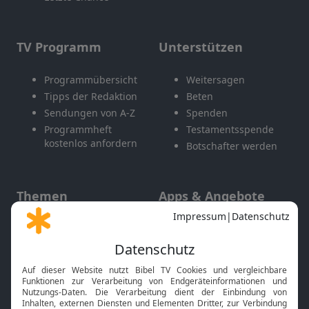
TV Programm
Unterstützen
Programmübersicht
Weitersagen
Tipps der Redaktion
Beten
Sendungen von A-Z
Spenden
Programmheft
Testamentsspende
kostenlos anfordern
Botschafter werden
Themen
Apps & Angebote
Gott und Bibel erklärt
Newsletter
Feiertage
Mobile App
Interviews
Kids App
Neuigkeiten
Smart TV
HbbTV