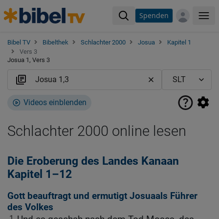
Spenden
Me
Bibel TV
Bibelthek
Schlachter 2000
Josua
Kapitel 1
Vers 3
Josua 1, Vers 3
Videos einblenden
Schlachter 2000 online lesen
Die Eroberung des Landes Kanaan
Kapitel 1–12
Gott beauftragt und ermutigt Josuaals Führer
des Volkes
1