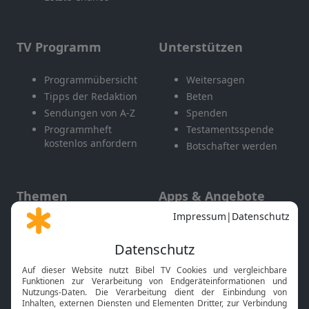
TV Programm
Unterstützen
Programmübersicht
Weitersagen
Tipps der Redaktion
Beten
Sendungen von A-Z
Spenden
Programmheft
Testamentsspende
kostenlos anfordern
Botschafter werden
Themen
Apps & Angebote
Gott und Bibel erklärt
Newsletter
Feiertage
Mobile App
Interviews
Kids App
Neuigkeiten
Smart TV
HbbTV