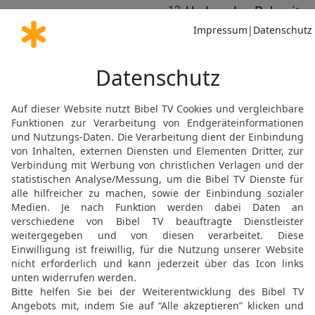
12
Und zu den Rubeniter
Manasse redete Josua u
13
Gedenkt an das Wort,
HERRN, gebot, als er spr
Ruhe gebracht und euch
14
Lasst eure Frauen, eu
bleiben, das euch Mose h
ihr aber sollt in Kampfo
alle tapferen Krieger, und
15
bis der HERR auch eur
euch, und sie das Land
euer Gott, ihnen geben wi
Land zurückkehren und i
Knecht des HERRN, gegeb
Aufgang der Sonne!
16
Und sie antworteten J