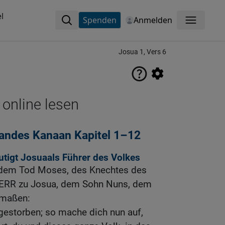
l
Spenden
Anmelden
Menü
Josua 1, Vers 6
 online lesen
Landes Kanaan Kapitel 1–12
utigt Josuaals Führer des Volkes
dem Tod Moses, des Knechtes des
ERR zu Josua, dem Sohn Nuns, dem
rmaßen:
gestorben; so mache dich nun auf,