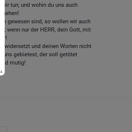
 wir tun; und wohin du uns auch
r gehen!
m gewesen sind, so wollen wir auch
in; wenn nur der HERR, dein Gott, mit
ar!
 widersetzt und deinen Worten nicht
 uns gebietest, der soll getötet
 und mutig!