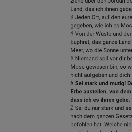
ziehe über den Jordan do
Land, das ich ihnen gebe,
3
Jeden Ort, auf den eur
gegeben, wie ich es Mos
4
Von der Wüste und dem
Euphrat, das ganze Land 
Meer, wo die Sonne unter
5
Niemand soll vor dir b
Mose gewesen bin, so will
nicht aufgeben und dich 
6
Sei stark und mutig! D
Erbe austeilen, von dem
dass ich es ihnen gebe.
7
Sei du nur stark und s
nach dem ganzen Gesetz
befohlen hat. Weiche ni