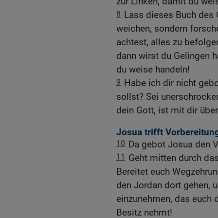
zur Linken, damit du wei
8
Lass dieses Buch des
weichen, sondern forsch
achtest, alles zu befolg
dann wirst du Gelingen 
du weise handeln!
9
Habe ich dir nicht geb
sollst? Sei unerschrocke
dein Gott, ist mit dir übe
Josua trifft Vorbereitu
10
Da gebot Josua den V
11
Geht mitten durch das
Bereitet euch Wegzehrung
den Jordan dort gehen,
einzunehmen, das euch de
Besitz nehmt!