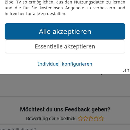
geboten hast, das wollen
sendest, dahin wollen wi
17
Wie wir Mose gehorsa
dir in allem gehorsam se
dir ist, wie er mit Mose w
18
Wer sich deinem Mund
gehorcht in allem, was du
werden! Sei du nur stark
© 2000 Genfer Bibelgesellschaft
Möchtest du uns Feedback geben?
Bewertung der Bibelthek