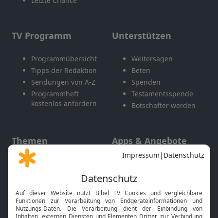
Letzte Chance
TV Programm
Unterstützen
Programmübersicht
Weitersagen
Tipps der Redaktion
Beten
Sendungen von A-Z
Spenden
Programmheft
Testamentsspende
kostenlos anfordern
Botschafter werden
Themen
Apps & Angebote
Gott und Bibel erklärt
Newsletter
Feiertage
Mobile App
Interviews
Kids App
Neuigkeiten
Smart TV
HbbTV