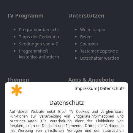
TV Programm
Unterstützen
Programmübersicht
Weitersagen
Tipps der Redaktion
Beten
Sendungen von A-Z
Spenden
Programmheft
Testamentsspende
kostenlos anfordern
Botschafter werden
Themen
Apps & Angebote
Gott und Bibel erklärt
Newsletter
Feiertage
Mobile App
Interviews
Kids App
Neuigkeiten
Smart TV
HbbTV
Bibelthek Online-Bibel