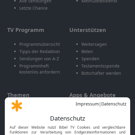
Alle Sendungen
MeinGottesdienst
Letzte Chance
TV Programm
Unterstützen
Programmübersicht
Weitersagen
Tipps der Redaktion
Beten
Sendungen von A-Z
Spenden
Programmheft
Testamentsspende
kostenlos anfordern
Botschafter werden
Themen
Apps & Angebote
Gott und Bibel erklärt
Newsletter
Feiertage
Mobile App
Interviews
Kids App
Neuigkeiten
Smart TV