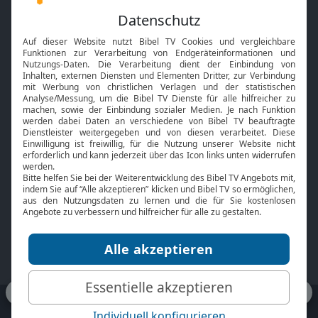
Feiertage
Mobile App
Interviews
Kids App
Neuigkeiten
Smart TV
HbbTV
Bibelthek Online-Bibel
Nächster Gottesdienst
Bibel TV
Service
Über uns
Kontakt
Jobs
TV-Empfang
Presse
FAQ
Mediadaten
bibeltv.de:
Impressum
Datenschutz
Nutzungsbedingungen
Fakten Bibel TV App