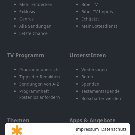
Mehr entdecken
Bibel TV
Exklusiv
Bibel TV Impuls
Genres
EchtJetzt
Alle Sendungen
MeinGottesdienst
Letzte Chance
TV Programm
Unterstützen
Programmübersicht
Weitersagen
Tipps der Redaktion
Beten
Sendungen von A-Z
Spenden
Programmheft
Testamentsspende
kostenlos anfordern
Botschafter werden
Themen
Apps & Angebote
Gott und Bibel erklärt
Newsletter