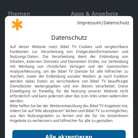
Themen
Apps & Angebote
Gott und Bibel erklärt
Newsletter
Feiertage
Mobile App
Interviews
Kids App
Neuigkeiten
Smart TV
HbbTV
Bibelthek Online-Bibel
Nächster Gottesdienst
Bibel TV
Service
Über uns
Kontakt
Jobs
TV-Empfang
Presse
FAQ
Mediadaten