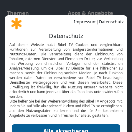
Themen
Apps & Angebote
Gott und Bibel erklärt
Newsletter
Feiertage
Mobile App
Interviews
Kids App
Neuigkeiten
Smart TV
HbbTV
Bibelthek Online-Bibel
Nächster Gottesdienst
Bibel TV
Service
Über uns
Kontakt
Jobs
TV-Empfang
Presse
FAQ
Mediadaten