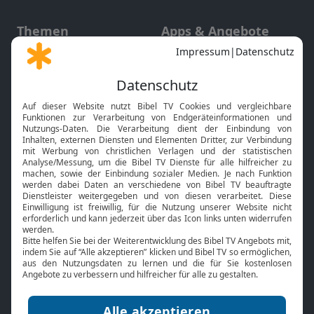
Themen
Apps & Angebote
Gott und Bibel erklärt
Newsletter
Feiertage
Mobile App
Interviews
Kids App
Neuigkeiten
Smart TV
HbbTV
Bibelthek Online-Bibel
Nächster Gottesdienst
Bibel TV
Service
Über uns
Kontakt
Jobs
TV-Empfang
Presse
FAQ
Mediadaten