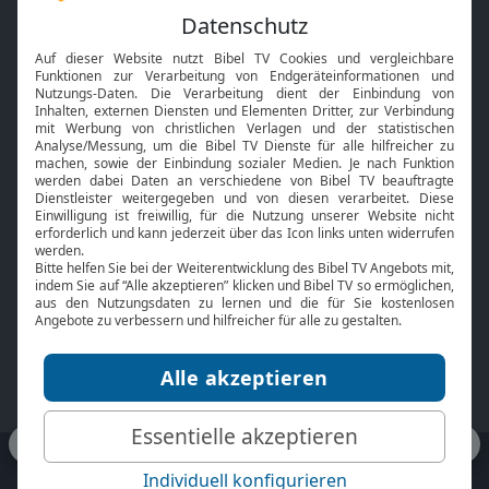
Feiertage
Mobile App
Interviews
Kids App
Neuigkeiten
Smart TV
HbbTV
Bibelthek Online-Bibel
Nächster Gottesdienst
Bibel TV
Service
Über uns
Kontakt
Jobs
TV-Empfang
Presse
FAQ
Mediadaten
bibeltv.de:
Impressum
Datenschutz
Nutzungsbedingungen
Fakten Bibel TV App