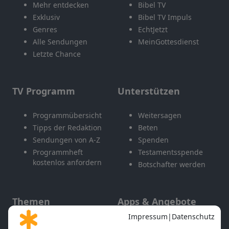
Mehr entdecken
Bibel TV
Exklusiv
Bibel TV Impuls
Genres
EchtJetzt
Alle Sendungen
MeinGottesdienst
Letzte Chance
TV Programm
Unterstützen
Programmübersicht
Weitersagen
Tipps der Redaktion
Beten
Sendungen von A-Z
Spenden
Programmheft
Testamentsspende
kostenlos anfordern
Botschafter werden
Themen
Apps & Angebote
Gott und Bibel erklärt
Newsletter