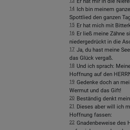
13
Er hat mir in die Nie
14
Ich bin meinem ganze
Spottlied den ganzen Ta
15
Er hat mich mit Bitter
16
Er ließ meine Zähne s
niedergedrückt in die As
17
Ja, du hast meine See
das Glück vergaß.
18
Und ich sprach: Meine
Hoffnung auf den HERR
19
Gedenke doch an mein
Wermut und das Gift!
20
Beständig denkt meine
21
Dieses aber will ich 
Hoffnung fassen:
22
Gnadenbeweise des HE