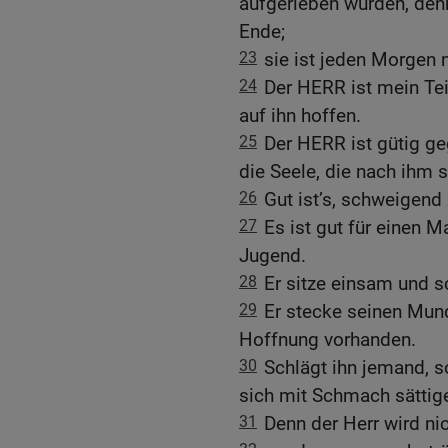
aufgerieben wurden, denn
Ende;
23
sie ist jeden Morgen n
24
Der HERR ist mein Teil
auf ihn hoffen.
25
Der HERR ist gütig ge
die Seele, die nach ihm s
26
Gut ist’s, schweigend
27
Es ist gut für einen M
Jugend.
28
Er sitze einsam und s
29
Er stecke seinen Mund 
Hoffnung vorhanden.
30
Schlägt ihn jemand, s
sich mit Schmach sättig
31
Denn der Herr wird ni