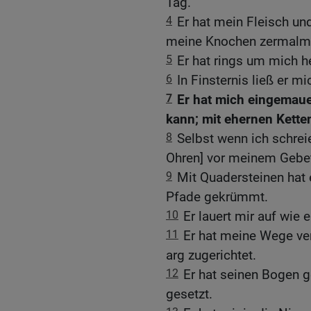
Tag.
4
Er hat mein Fleisch un
meine Knochen zermalm
5
Er hat rings um mich h
6
In Finsternis ließ er 
7
Er hat mich eingemaue
kann; mit ehernen Kette
8
Selbst wenn ich schreie
Ohren] vor meinem Gebe
9
Mit Quadersteinen hat
Pfade gekrümmt.
10
Er lauert mir auf wie 
11
Er hat meine Wege ver
arg zugerichtet.
12
Er hat seinen Bogen 
gesetzt.