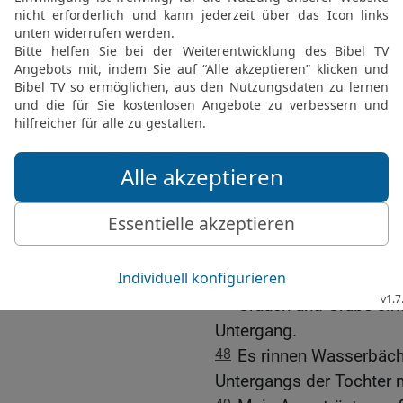
zum HERRN!
41
Lasst uns unsere Her
Himmel erheben!
42
Wir sind abtrünnig u
nicht vergeben.
43
Du hast dich im Zorn 
ohne Mitleid umgebracht
44
du hast dich in eine 
hindurchdrang;
45
du hast uns zu Kot u
Völkern!
46
Alle unsere Feinde ha
47
Grauen und Grube si
Untergang.
48
Es rinnen Wasserbäc
Untergangs der Tochter 