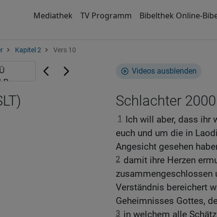
Mediathek
TV Programm
Bibelthek Online-Bibe
r
Kapitel 2
Vers 10
Videos ausblenden
SLT)
Schlachter 2000
1
Ich will aber, dass ih
euch und um die in Laodi
Angesicht gesehen habe
2
damit ihre Herzen ermu
zusammengeschlossen un
Verständnis bereichert w
Geheimnisses Gottes, des
3
in welchem alle Schätz