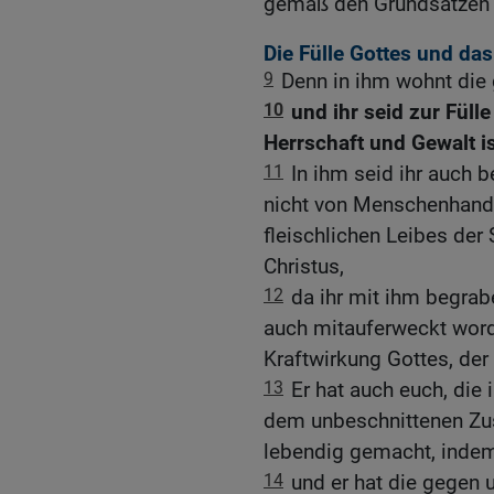
gemäß den Grundsätzen d
Die Fülle Gottes und das
9
Denn in ihm wohnt die g
10
und ihr seid zur Füll
Herrschaft und Gewalt is
11
In ihm seid ihr auch 
nicht von Menschenhand 
fleischlichen Leibes der
Christus,
12
da ihr mit ihm begrabe
auch mitauferweckt word
Kraftwirkung Gottes, der
13
Er hat auch euch, die 
dem unbeschnittenen Zus
lebendig gemacht, indem 
14
und er hat die gegen 