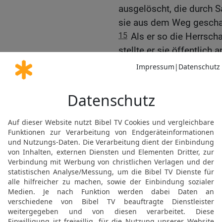
ausgelöscht, die durch 
sie aus dem Weg geschaff
15
Als er so die Herrsch
stellte er sie öffentlich
an demselben.
Die Gefahr von falschen
16
So lasst euch von nie
oder wegen bestimmter 
Sabbate,
17
die doch nur ein Scha
wovon aber der Christus
18
Lasst nicht zu, dass
bringt, indem er sich in
und sich in Sachen einläs
ohne Grund aufgeblasen i