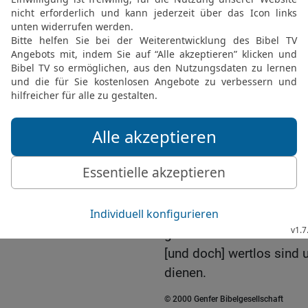
19
und nicht festhält a
Leib, durch die Gelenke 
zusammengehalten, hera
Wachstum.
20
Wenn ihr nun mit Chri
gestorben seid, weshalb 
als ob ihr noch in der Wel
21
»Rühre das nicht an, k
22
— was doch alles dur
anheimfällt — [Gebote] 
Menschen,
23
die freilich einen Sch
gewähltem Gottesdienst
[und doch] wertlos sind 
dienen.
© 2000 Genfer Bibelgesellschaft