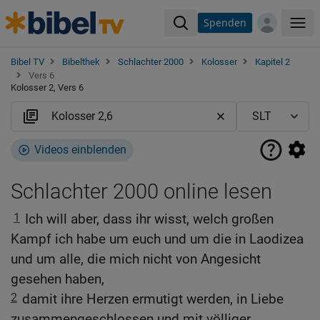
Spenden
Me
Bibel TV
Bibelthek
Schlachter 2000
Kolosser
Kapitel 2
Vers 6
Kolosser 2, Vers 6
Videos einblenden
Schlachter 2000 online lesen
1
Ich will aber, dass ihr wisst, welch großen
Kampf ich habe um euch und um die in Laodizea
und um alle, die mich nicht von Angesicht
gesehen haben,
2
damit ihre Herzen ermutigt werden, in Liebe
zusammengeschlossen und mit völliger