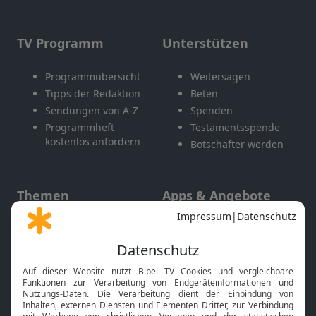
TV Programm
Unterstützen
Programmübersicht
Weitersagen
Tipps der Redaktion
Beten
Sendungen von A-Z
Spenden
Programmheft
Testamentsspende
kostenlos anfordern
Botschafter werden
Themen
Apps & Angebote
Gott und Bibel erklärt
Newsletter
Feiertage
Mobile App
Interviews
Kids App
Neuigkeiten
Smart TV
HbbTV
Bibelthek Online-Bibel