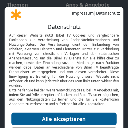
Themen
Apps & Angebote
Gott und Bibel erklärt
Newsletter
Feiertage
Mobile App
Interviews
Kids App
Neuigkeiten
Smart TV
HbbTV
Bibelthek Online-Bibel
Nächster Gottesdienst
Bibel TV
Service
Über uns
Kontakt
Jobs
TV-Empfang
Presse
FAQ
Mediadaten