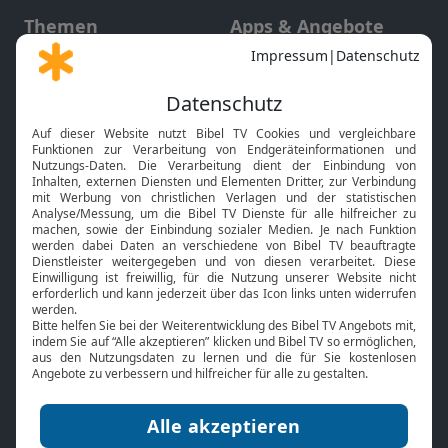
Themen
Apps & Angebote
Gott und Bibel erklärt
Newsletter
Feiertage
Mobile App
Interviews
Kids App
Neuigkeiten
Smart TV
HbbTV
Bibelthek Online-Bibel
Nächster Gottesdienst
Bibel TV
Service
Über uns
Kontakt
Jobs
TV-Empfang
Presse
FAQ
Mediadaten