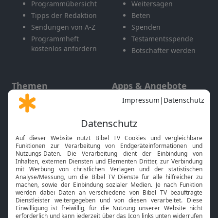
Programmübersicht
Weitersagen
Tipps der Redaktion
Beten
Sendungen von A-Z
Spenden
Programmheft
Testamentsspende
kostenlos anfordern
Botschafter werden
Themen
Apps & Angebote
Gott und Bibel erklärt
Newsletter
Feiertage
Mobile App
Interviews
Kids App
Neuigkeiten
Smart TV
HbbTV
Bibelthek Online-Bibel
Nächster Gottesdienst
Bibel TV
Service