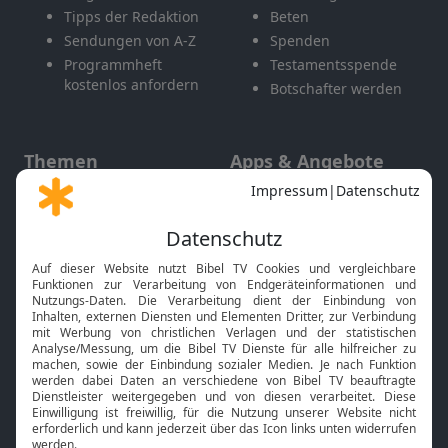
Tipps der Redaktion
Beten
Sendungen von A-Z
Spenden
Programmheft
Testamentsspende
kostenlos anfordern
Botschafter werden
Themen
Apps & Angebote
Gott und Bibel erklärt
Newsletter
Feiertage
Mobile App
Interviews
Kids App
Neuigkeiten
Smart TV
HbbTV
Bibelthek Online-Bibel
Nächster Gottesdienst
Bibel TV
Service