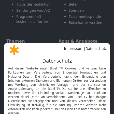
Tipps der Redaktion
Beten
Sendungen von A-Z
Spenden
Programmheft
Testamentsspende
kostenlos anfordern
Botschafter werden
Themen
Apps & Angebote
Gott und Bibel erklärt
Newsletter
Feiertage
Mobile App
Interviews
Kids App
Neuigkeiten
Smart TV
HbbTV
Bibelthek Online-Bibel
Nächster Gottesdienst
Bibel TV
Service