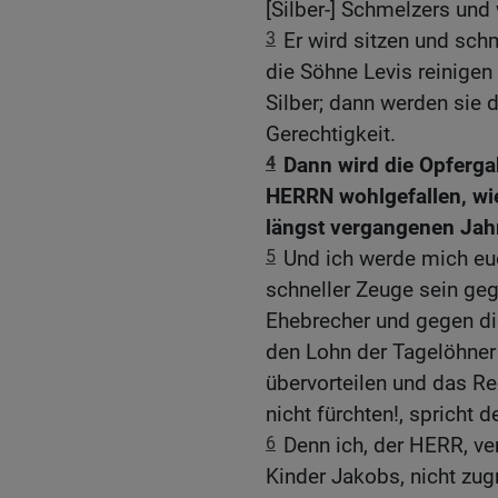
[Silber-] Schmelzers und
3
Er wird sitzen und schm
die Söhne Levis reinigen
Silber; dann werden sie
Gerechtigkeit.
4
Dann wird die Opferg
HERRN wohlgefallen, wie
längst vergangenen Jah
5
Und ich werde mich euc
schneller Zeuge sein ge
Ehebrecher und gegen di
den Lohn der Tagelöhner
übervorteilen und das R
nicht fürchten!, spricht
6
Denn ich, der HERR, ver
Kinder Jakobs, nicht zu