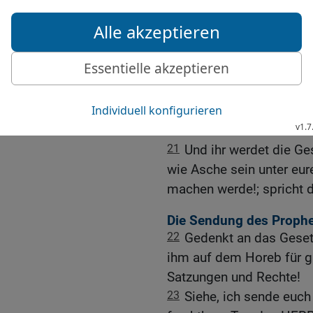
Stoppeln sein, und der 
spricht der HERR der He
noch Zweig übrig bleibt.
20
Euch aber, die ihr me
Gerechtigkeit aufgehen, u
[sein] ; und ihr werdet
aus dem Stall!
21
Und ihr werdet die Ge
wie Asche sein unter eu
machen werde!; spricht 
Die Sendung des Prophe
22
Gedenkt an das Geset
ihm auf dem Horeb für ga
Satzungen und Rechte!
23
Siehe, ich sende euch