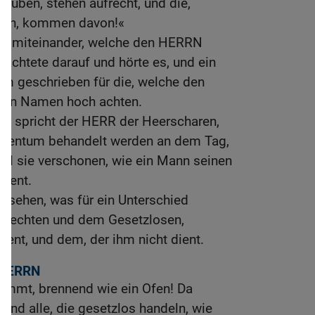
erüben, stehen aufrecht, und die,
aben, kommen davon!«
ie miteinander, welche den HERRN
 achtete darauf und hörte es, und ein
m geschrieben für die, welche den
nen Namen hoch achten.
r, spricht der HERR der Heerscharen,
igentum behandelt werden an dem Tag,
will sie verschonen, wie ein Mann seinen
dient.
r sehen, was für ein Unterschied
erechten und dem Gesetzlosen,
ient, und dem, der ihm nicht dient.
 HERRN
kommt, brennend wie ein Ofen! Da
und alle, die gesetzlos handeln, wie