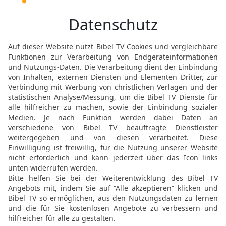
welche Gesetzlosigkeit v
welche Gott versucht h
16
Da besprachen sich d
fürchteten, und der HERR
Gedenkbuch wurde vor ih
HERRN fürchten und sei
17
Und sie werden von mi
als mein auserwähltes E
den ich bereite; und ich 
Sohn verschont, der ihm 
18
Dann werdet ihr wiede
besteht zwischen dem G
zwischen dem, der Gott d
Der kommende Tag des
19
Denn siehe, der Tag 
werden alle Übermütigen 