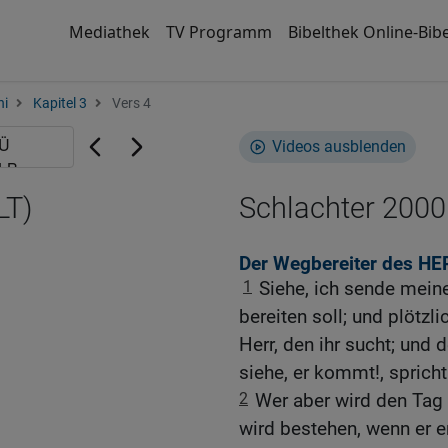
Mediathek
TV Programm
Bibelthek Online-Bibe
hi
Kapitel 3
Vers 4
Videos ausblenden
LT)
Schlachter 2000
Der Wegbereiter des H
1
Siehe, ich sende mein
bereiten soll; und plöt
Herr, den ihr sucht; und 
siehe, er kommt!, sprich
2
Wer aber wird den Tag
wird bestehen, wenn er e