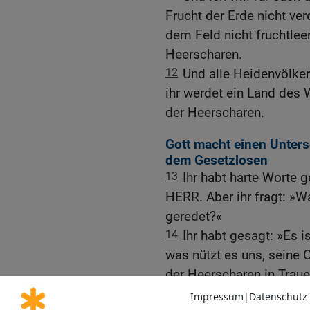
Frucht der Erde nicht ve
dem Feld nicht fruchtleer
Heerscharen.
12
Und alle Heidenvölker
ihr werdet ein Land des
der Heerscharen.
Gott macht einen Unter
dem Gesetzlosen
13
Ihr habt harte Worte 
HERR. Aber ihr fragt: »W
geredet?«
14
Ihr habt gesagt: »Es 
was nützt es uns, seine
der Heerscharen in Trau
15
Und nun preisen wir d