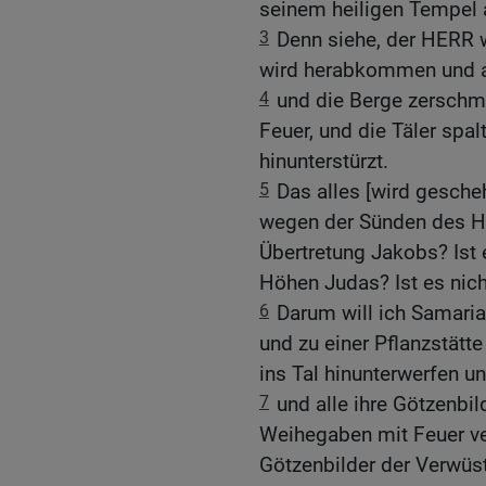
seinem heiligen Tempel 
3
Denn siehe, der HERR w
wird herabkommen und au
4
und die Berge zerschm
Feuer, und die Täler spa
hinunterstürzt.
5
Das alles [wird gesch
wegen der Sünden des Ha
Übertretung Jakobs? Ist 
Höhen Judas? Ist es nic
6
Darum will ich Samari
und zu einer Pflanzstätte
ins Tal hinunterwerfen u
7
und alle ihre Götzenbil
Weihegaben mit Feuer ver
Götzenbilder der Verwüs