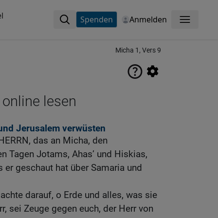
l
Spenden
Anmelden
Menü
Micha 1, Vers 9
 online lesen
und Jerusalem verwüsten
 HERRN, das an Micha, den
en Tagen Jotams, Ahas’ und Hiskias,
s er geschaut hat über Samaria und
; achte darauf, o Erde und alles, was sie
rr, sei Zeuge gegen euch, der Herr von