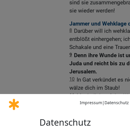
sind sie zusammengebrac
sie wieder werden!
Jammer und Wehklage d
8
Darüber will ich wehk
entblößt einhergehen; ic
Schakale und eine Trauer
9
Denn ihre Wunde ist un
Juda und reicht bis zu 
Jerusalem.
10
In Gat verkündet es ni
wälze dich im Staub!
11
Mach dich auf den We
schimpflicher Blöße! Die
die Wehklage von Beth-E
Aufenthalt dort!
12
Denn die Einwohnersc