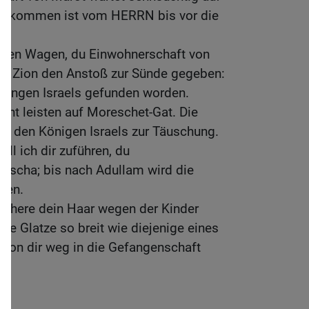
bgekommen ist vom HERRN bis vor die
 den Wagen, du Einwohnerschaft von
ter Zion den Anstoß zur Sünde gegeben:
retungen Israels gefunden worden.
ht leisten auf Moreschet-Gat. Die
n den Königen Israels zur Täuschung.
ill ich dir zuführen, du
escha; bis nach Adullam wird die
men.
schere dein Haar wegen der Kinder
e Glatze so breit wie diejenige eines
 von dir weg in die Gefangenschaft