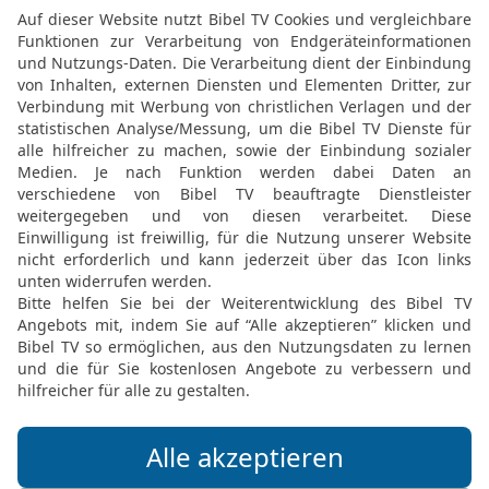
Gutes, weil Unheil hera
Tore Jerusalems.
13
Spanne die Pferde an
Lachis! Sie hat der Toch
Ja, in dir sind die Übert
14
Darum musst du Verzic
Häuser von Achsib werde
15
Einen neuen Besitzer w
Einwohnerschaft von Mar
Herrlichkeit Israels kom
16
Mache dich kahl und 
deiner Wonne! Mache dein
Geiers! Denn sie müssen
ziehen.
© 2000 Genfer Bibelgesellschaft