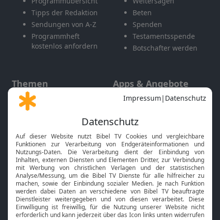
Programmübersicht
Weitersagen
Tipps der Redaktion
Beten
Sendungen von A-Z
Spenden
Programmheft
Testamentsspende
kostenlos anfordern
Botschafter werden
Themen
Apps & Angebote
Gott und Bibel erklärt
Newsletter
Feiertage
Mobile App
Interviews
Kids App
Neuigkeiten
Smart TV
HbbTV
Bibelthek Online-Bibel
Nächster Gottesdienst
Bibel TV
Service