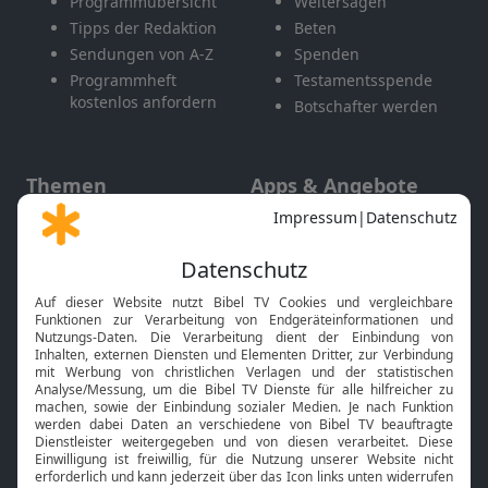
Programmübersicht
Weitersagen
Tipps der Redaktion
Beten
Sendungen von A-Z
Spenden
Programmheft
Testamentsspende
kostenlos anfordern
Botschafter werden
Themen
Apps & Angebote
Gott und Bibel erklärt
Newsletter
Feiertage
Mobile App
Interviews
Kids App
Neuigkeiten
Smart TV
HbbTV
Bibelthek Online-Bibel
Nächster Gottesdienst
Bibel TV
Service