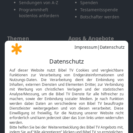
Sendungen von A-Z
Spenden
Programmheft
Testamentsspende
kostenlos anfordern
Botschafter werden
Themen
Apps & Angebote
Gott und Bibel erklärt
Newsletter
Feiertage
Mobile App
Interviews
Kids App
Neuigkeiten
Smart TV
HbbTV
Bibelthek Online-Bibel
Nächster Gottesdienst
Bibel TV
Service
Über uns
Kontakt