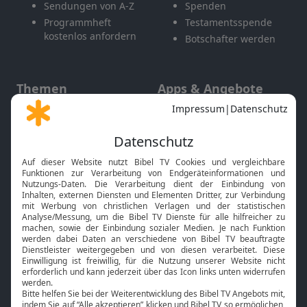
Sendungen von A-Z
Spenden
Programmheft
Testamentsspende
kostenlos anfordern
Botschafter werden
Themen
Apps & Angebote
Gott und Bibel erklärt
Newsletter
Feiertage
Mobile App
Interviews
Kids App
Neuigkeiten
Smart TV
HbbTV
Bibelthek Online-Bibel
Nächster Gottesdienst
Bibel TV
Service
Über uns
Kontakt