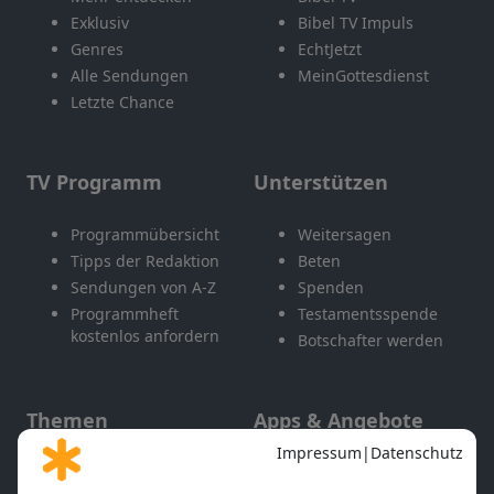
Exklusiv
Bibel TV Impuls
Genres
EchtJetzt
Alle Sendungen
MeinGottesdienst
Letzte Chance
TV Programm
Unterstützen
Programmübersicht
Weitersagen
Tipps der Redaktion
Beten
Sendungen von A-Z
Spenden
Programmheft
Testamentsspende
kostenlos anfordern
Botschafter werden
Themen
Apps & Angebote
Gott und Bibel erklärt
Newsletter