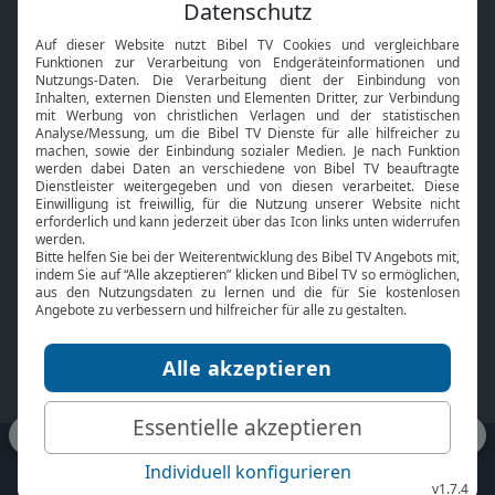
Feiertage
Mobile App
Interviews
Kids App
Neuigkeiten
Smart TV
HbbTV
Bibelthek Online-Bibel
Nächster Gottesdienst
Bibel TV
Service
Über uns
Kontakt
Jobs
TV-Empfang
Presse
FAQ
Mediadaten
bibeltv.de:
Impressum
Datenschutz
Nutzungsbedingungen
Fakten Bibel TV App