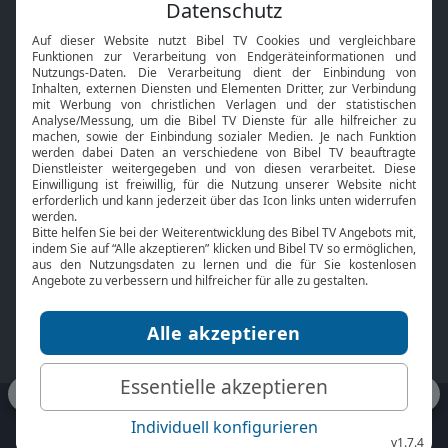
Feiertage
Mobile App
Interviews
Kids App
Neuigkeiten
Smart TV
HbbTV
Bibelthek Online-Bibel
Nächster Gottesdienst
Bibel TV
Service
Über uns
Kontakt
Jobs
TV-Empfang
Presse
FAQ
Mediadaten
bibeltv.de:
Impressum
Datenschutz
Nutzungsbedingungen
Fakten Bibel TV App