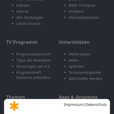
Exklusiv
Bibel TV Impuls
Genres
EchtJetzt
Alle Sendungen
MeinGottesdienst
Letzte Chance
TV Programm
Unterstützen
Programmübersicht
Weitersagen
Tipps der Redaktion
Beten
Sendungen von A-Z
Spenden
Programmheft
Testamentsspende
kostenlos anfordern
Botschafter werden
Themen
Apps & Angebote
Gott und Bibel erklärt
Newsletter