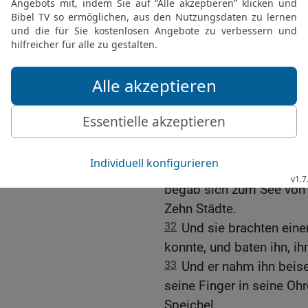
und es den Hunden hinwir
28
Sie aber antwortete u
essen die Hunde unter d
29
Und er sprach zu ihr:
Dämon ist aus deiner To
30
Und als sie in ihr Ha
ausgefahren war und die 
Die Heilung eines Taub
31
Und er verließ das Ge
begab sich zum See von G
Zehn Städte.
32
Und sie brachten ein
konnte, und baten ihn, i
33
Und er nahm ihn beise
seine Finger in seine Oh
Speichel.