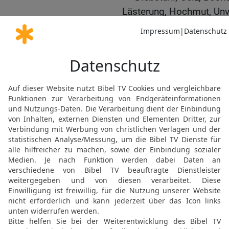
Lästerung, Hochmut, Unv
23
All dieses Böse komm
den Menschen.
Jesus und die Frau aus
24
Und er brach auf von
von Tyrus und Zidon und 
dass es jemand erfuhr, 
bleiben.
25
Denn eine Frau hatte 
unreinen Geist hatte, un
26
— die Frau war aber e
gebürtig —, und sie bat 
auszutreiben.
27
Aber Jesus sprach zu 
Denn es ist nicht recht,