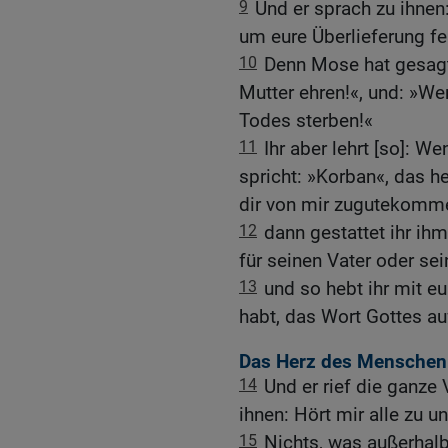
9
Und er sprach zu ihnen:
um eure Überlieferung fe
10
Denn Mose hat gesagt:
Mutter ehren!«, und: »Wer
Todes sterben!«
11
Ihr aber lehrt [so]: 
spricht: »Korban«, das h
dir von mir zugutekommen
12
dann gestattet ihr ih
für seinen Vater oder sei
13
und so hebt ihr mit eu
habt, das Wort Gottes auf
Das Herz des Menschen:
14
Und er rief die ganze
ihnen: Hört mir alle zu un
15
Nichts, was außerhalb