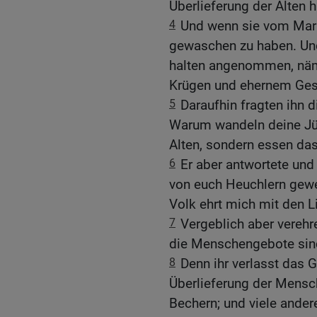
Überlieferung der Alten h
4
Und wenn sie vom Mark
gewaschen zu haben. Und
halten angenommen, nä
Krügen und ehernem Gesc
5
Daraufhin fragten ihn d
Warum wandeln deine Jün
Alten, sondern essen d
6
Er aber antwortete und 
von euch Heuchlern gewe
Volk ehrt mich mit den Li
7
Vergeblich aber verehre
die Menschengebote sin
8
Denn ihr verlasst das G
Überlieferung der Mens
Bechern; und viele andere