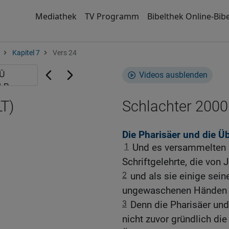
Mediathek
TV Programm
Bibelthek Online-Bibe
Kapitel 7
Vers 24
Videos ausblenden
LT)
Schlachter 2000
Die Pharisäer und die Üb
1
Und es versammelten s
Schriftgelehrte, die vo
2
und als sie einige sein
ungewaschenen Händen Br
3
Denn die Pharisäer und
nicht zuvor gründlich di