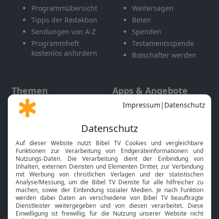
Programmübersicht
Weitersagen
Tipps der Redaktion
Beten
Sendungen von A-Z
Spenden
Programmheft
Testamentsspende
kostenlos anfordern
Botschafter werden
Themen
Apps & Angebote
Gott und Bibel erklärt
Newsletter
Feiertage
Mobile App
Interviews
Kids App
Neuigkeiten
Smart TV
HbbTV
Bibelthek Online-Bibel
Nächster Gottesdienst