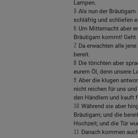
Lampen.
5
Als nun der Bräutigam a
schläfrig und schliefen e
6
Um Mitternacht aber en
Bräutigam kommt! Geht 
7
Da erwachten alle jen
bereit.
8
Die törichten aber spr
eurem Öl, denn unsere L
9
Aber die klugen antwor
nicht reichen für uns und
den Händlern und kauft f
10
Während sie aber hin
Bräutigam; und die berei
Hochzeit; und die Tür wu
11
Danach kommen auch 