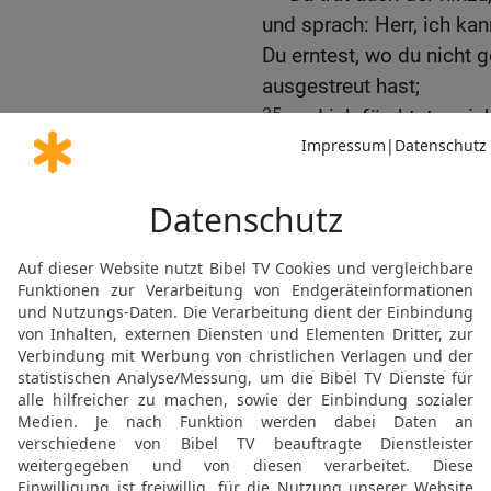
und sprach: Herr, ich kan
Du erntest, wo du nicht 
ausgestreut hast;
25
und ich fürchtete mich
der Erde. Siehe, da hast 
26
Aber sein Herr antwor
fauler Knecht! Wusstest d
und sammle, wo ich nich
27
Dann hättest du mein 
hätte ich bei meinem K
zurückerhalten.
28
Darum nehmt ihm das 
zehn Talente hat!
29
Denn wer hat, dem wi
hat; von dem aber, der 
werden, was er hat.