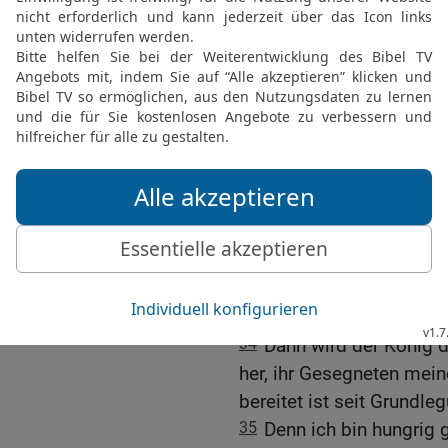
30
Und den unnützen Knec
Finsternis! Dort wird da
Das Gericht über die He
31
Wenn aber der Sohn d
kommen wird und alle hei
dem Thron seiner Herrlich
32
und vor ihm werden a
Und er wird sie voneinan
von den Böcken scheidet
33
und er wird die Schaf
aber zu seiner Linken.
34
Dann wird der König 
her, ihr Gesegneten mein
bereitet ist seit Grundle
35
Denn ich bin hungrig 