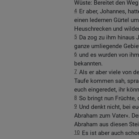
Wüste: Bereitet den Weg
4
Er aber, Johannes, ha
einen ledernen Gürtel u
Heuschrecken und wilde
5
Da zog zu ihm hinaus 
ganze umliegende Gebiet
6
und es wurden von ihm 
bekannten.
7
Als er aber viele von 
Taufe kommen sah, sprac
euch eingeredet, ihr kön
8
So bringt nun Früchte, 
9
Und denkt nicht, bei e
Abraham zum Vater«. De
Abraham aus diesen Stei
10
Es ist aber auch scho