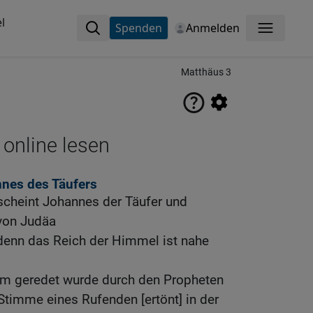
l
Spenden
Anmelden
Menü
Matthäus 3
 online lesen
nes des Täufers
rscheint Johannes der Täufer und
 von Judäa
 denn das Reich der Himmel ist nahe
hem geredet wurde durch den Propheten
 Stimme eines Rufenden [ertönt] in der