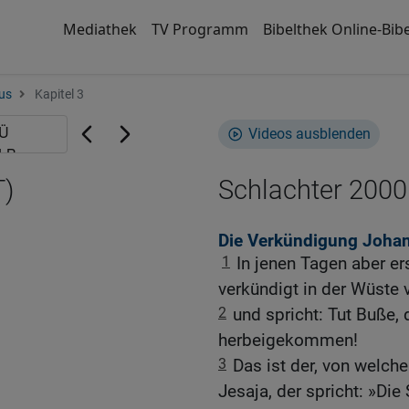
Mediathek
TV Programm
Bibelthek Online-Bibe
us
Kapitel 3
Videos ausblenden
T)
Schlachter 2000
Die Verkündigung Johan
1
In jenen Tagen aber e
verkündigt in der Wüste
2
und spricht: Tut Buße,
herbeigekommen!
3
Das ist der, von welc
Jesaja, der spricht: »Die