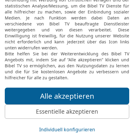
erfüllen! Da gab er ihm n
16
Und als Jesus getauft
Wasser; und siehe, da öf
den Geist Gottes wie ein
kommen.
17
Und siehe, eine Stim
ist mein geliebter Sohn,
© 2000 Genfer Bibelgesellschaft
Möchtest du uns Feedback geben?
Bewertung der Bibelthek