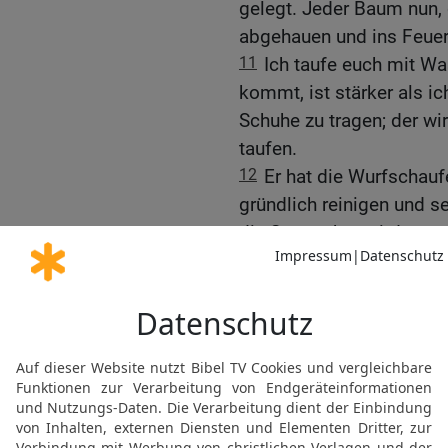
gelegt. Jeder Baum nun, d
abgehauen und ins Feuer
11
Ich taufe euch mit Wa
kommt, ist stärker als ic
Schuhe zu tragen; der wi
taufen.
12
Er hat die Wurfschauf
gründlich reinigen und 
die Spreu aber wird er v
Die Taufe Jesu Christi
13
Da kommt Jesus aus G
sich von ihm taufen zu l
14
Johannes aber wehrte 
dir getauft zu werden, 
15
Jesus aber antwortete
geschehen; denn so gebüh