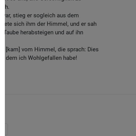
ach.
 war, stieg er sogleich aus dem
fnete sich ihm der Himmel, und er sah
e Taube herabsteigen und auf ihn
me [kam] vom Himmel, die sprach: Dies
 an dem ich Wohlgefallen habe!