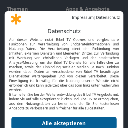
Themen
Apps & Angebote
Gott und Bibel erklärt
Newsletter
Feiertage
Mobile App
Interviews
Kids App
Neuigkeiten
Smart TV
HbbTV
Bibelthek Online-Bibel
Nächster Gottesdienst
Bibel TV
Service
Über uns
Kontakt
Jobs
TV-Empfang
Presse
FAQ
Mediadaten