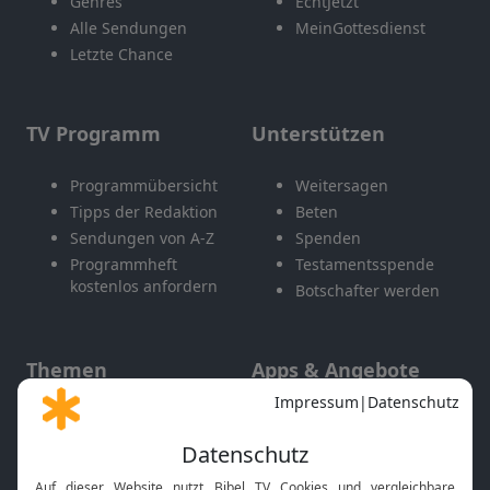
Genres
EchtJetzt
Alle Sendungen
MeinGottesdienst
Letzte Chance
TV Programm
Unterstützen
Programmübersicht
Weitersagen
Tipps der Redaktion
Beten
Sendungen von A-Z
Spenden
Programmheft
Testamentsspende
kostenlos anfordern
Botschafter werden
Themen
Apps & Angebote
Gott und Bibel erklärt
Newsletter
Feiertage
Mobile App
Interviews
Kids App