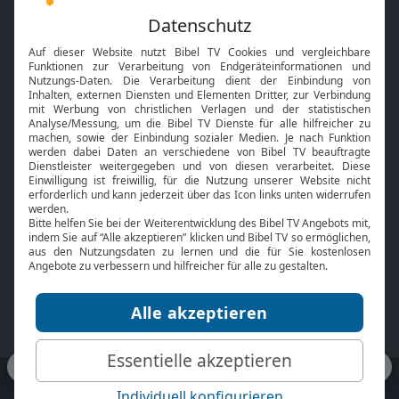
Feiertage
Mobile App
Interviews
Kids App
Neuigkeiten
Smart TV
HbbTV
Bibelthek Online-Bibel
Nächster Gottesdienst
Bibel TV
Service
Über uns
Kontakt
Jobs
TV-Empfang
Presse
FAQ
Mediadaten
bibeltv.de:
Impressum
Datenschutz
Nutzungsbedingungen
Fakten Bibel TV App