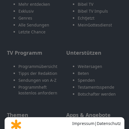
Mehr entdecken
Bibel TV
Exklusiv
Bibel TV Impuls
Genres
EchtJetzt
Alle Sendungen
MeinGottesdienst
Letzte Chance
TV Programm
Unterstützen
Programmübersicht
Weitersagen
Tipps der Redaktion
Beten
Sendungen von A-Z
Spenden
Programmheft
Testamentsspende
kostenlos anfordern
Botschafter werden
Themen
Apps & Angebote
Gott und Bibel erklärt
Newsletter