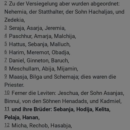
2
Zu der Versiegelung aber wurden abgeordnet:
Nehemia, der Statthalter, der Sohn Hachaljas, und
Zedekia,
3
Seraja, Asarja, Jeremia,
4
Paschhur, Amarja, Malchija,
5
Hattus, Sebanja, Malluch,
6
Harim, Meremot, Obadja,
7
Daniel, Ginneton, Baruch,
8
Meschullam, Abija, Mijamin,
9
Maasja, Bilga und Schemaja; dies waren die
Priester.
10
Ferner die Leviten: Jeschua, der Sohn Asanjas,
Binnui, von den Söhnen Henadads, und Kadmiel,
11
und ihre Brüder: Sebanja, Hodija, Kelita,
Pelaja, Hanan,
12
Micha, Rechob, Hasabja,