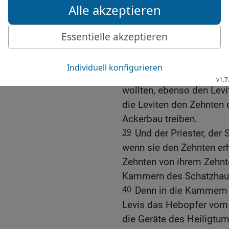
unserer Rinder und unser
unseres Gottes bringen w
unseres Gottes dienen.
38
Auch dass wir den Pri
unserer Hebopfer und di
und Öl in die Kammern 
wollten, ebenso den Lev
die Leviten den Zehnten e
Ackerbau treiben.
39
Und der Priester, der 
wenn sie den Zehnten erh
Zehnten von ihrem Zehnt
Kammern des Schatzhaus
40
Denn in die Kammern s
Levis das Hebopfer vom K
die Geräte des Heiligtum