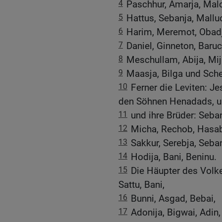
4
Paschhur, Amarja, Malc
5
Hattus, Sebanja, Mallu
6
Harim, Meremot, Obadj
7
Daniel, Ginneton, Baruc
8
Meschullam, Abija, Mi
9
Maasja, Bilga und Sche
10
Ferner die Leviten: Je
den Söhnen Henadads, u
11
und ihre Brüder: Seban
12
Micha, Rechob, Hasab
13
Sakkur, Serebja, Seban
14
Hodija, Bani, Beninu.
15
Die Häupter des Volk
Sattu, Bani,
16
Bunni, Asgad, Bebai,
17
Adonija, Bigwai, Adin,