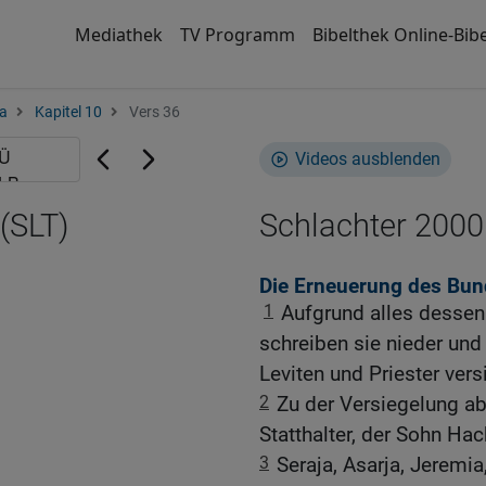
Mediathek
TV Programm
Bibelthek Online-Bibe
a
Kapitel 10
Vers 36
Videos ausblenden
(SLT)
Schlachter 2000
Die Erneuerung des Bu
1
Aufgrund alles dessen
schreiben sie nieder und
Leviten und Priester vers
2
Zu der Versiegelung a
Statthalter, der Sohn Hac
3
Seraja, Asarja, Jeremia