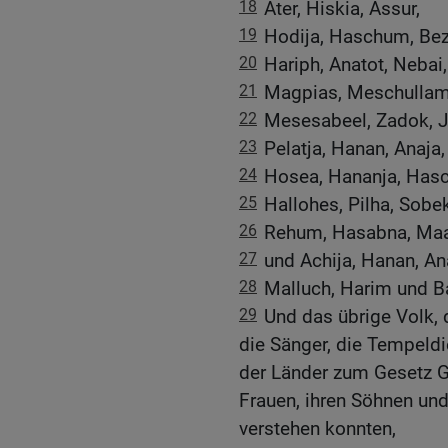
18
Ater, Hiskia, Assur,
19
Hodija, Haschum, Bez
20
Hariph, Anatot, Nebai,
21
Magpias, Meschullam,
22
Mesesabeel, Zadok, 
23
Pelatja, Hanan, Anaja,
24
Hosea, Hananja, Has
25
Hallohes, Pilha, Sobek
26
Rehum, Hasabna, Maa
27
und Achija, Hanan, An
28
Malluch, Harim und B
29
Und das übrige Volk, di
die Sänger, die Tempeldi
der Länder zum Gesetz G
Frauen, ihren Söhnen und
verstehen konnten,