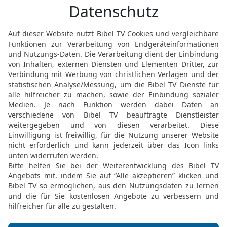
34
für die Schaubrote, f
tägliche Brandopfer, [für
Neumonden und Festtagen
Sündopfer, um für Israel
ganzen Dienst im Haus u
35
Wir warfen auch das Lo
Volk, wegen der Spenden 
zu bestimmten Zeiten n
unseres Gottes bringen w
HERRN, unseres Gottes, 
geschrieben steht;
36
auch dass wir jährlic
Erstlinge aller Früchte 
Haus des HERRN bringen
37
ebenso die Erstgebur
— wie es im Gesetz gesch