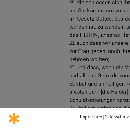
30
die schlossen sich ih
an. Sie kamen, um zu sch
im Gesetz Gottes, das d
worden ist, zu wandeln 
des HERRN, unseres Herrs
31
auch dass wir unsere 
zur Frau geben, noch ihr
nehmen wollten;
32
und dass, wenn die V
und allerlei Getreide zu
Sabbat und an heiligen 
siebten Jahr [die Felder]
Schuldforderungen verzic
33
Und wir legten uns die 
eines Schekels für den 
geben: