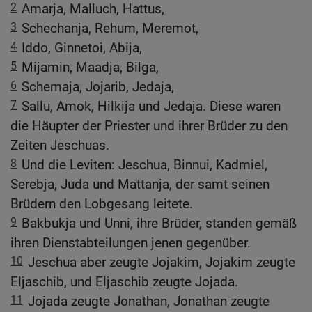
2
Amarja, Malluch, Hattus,
3
Schechanja, Rehum, Meremot,
4
Iddo, Ginnetoi, Abija,
5
Mijamin, Maadja, Bilga,
6
Schemaja, Jojarib, Jedaja,
7
Sallu, Amok, Hilkija und Jedaja. Diese waren
die Häupter der Priester und ihrer Brüder zu den
Zeiten Jeschuas.
8
Und die Leviten: Jeschua, Binnui, Kadmiel,
Serebja, Juda und Mattanja, der samt seinen
Brüdern den Lobgesang leitete.
9
Bakbukja und Unni, ihre Brüder, standen gemäß
ihren Dienstabteilungen jenen gegenüber.
10
Jeschua aber zeugte Jojakim, Jojakim zeugte
Eljaschib, und Eljaschib zeugte Jojada.
11
Jojada zeugte Jonathan, Jonathan zeugte