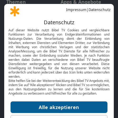
Themen
Apps & Angebote
Gott und Bibel erklärt
Newsletter
Feiertage
Mobile App
Interviews
Kids App
Neuigkeiten
Smart TV
HbbTV
Bibelthek Online-Bibel
Nächster Gottesdienst
Bibel TV
Service
Über uns
Kontakt
Jobs
TV-Empfang
Presse
FAQ
Mediadaten