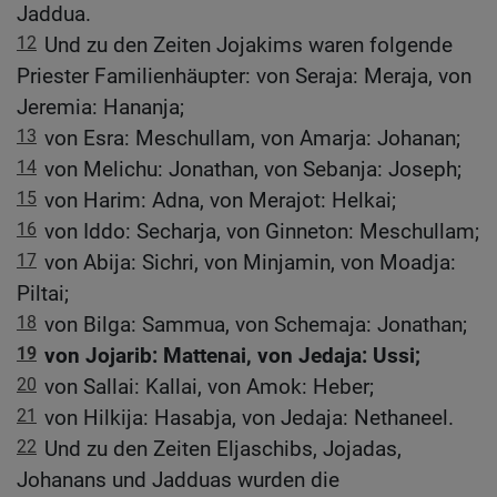
Jaddua.
12
Und zu den Zeiten Jojakims waren folgende
Priester Familienhäupter: von Seraja: Meraja, von
Jeremia: Hananja;
13
von Esra: Meschullam, von Amarja: Johanan;
14
von Melichu: Jonathan, von Sebanja: Joseph;
15
von Harim: Adna, von Merajot: Helkai;
16
von Iddo: Secharja, von Ginneton: Meschullam;
17
von Abija: Sichri, von Minjamin, von Moadja:
Piltai;
18
von Bilga: Sammua, von Schemaja: Jonathan;
19
von Jojarib: Mattenai, von Jedaja: Ussi;
20
von Sallai: Kallai, von Amok: Heber;
21
von Hilkija: Hasabja, von Jedaja: Nethaneel.
22
Und zu den Zeiten Eljaschibs, Jojadas,
Johanans und Jadduas wurden die