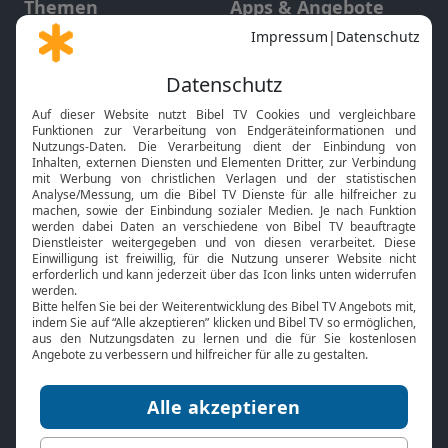
Themen
Apps & Angebote
Gott und Bibel erklärt
Newsletter
Feiertage
Mobile App
Interviews
Kids App
Neuigkeiten
Smart TV
HbbTV
Bibelthek Online-Bibel
Nächster Gottesdienst
Bibel TV
Service
Über uns
Kontakt
Jobs
TV-Empfang
Presse
FAQ
Mediadaten