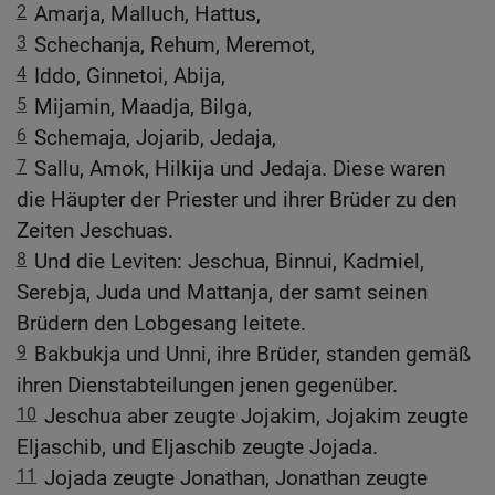
2
Amarja, Malluch, Hattus,
3
Schechanja, Rehum, Meremot,
4
Iddo, Ginnetoi, Abija,
5
Mijamin, Maadja, Bilga,
6
Schemaja, Jojarib, Jedaja,
7
Sallu, Amok, Hilkija und Jedaja. Diese waren
die Häupter der Priester und ihrer Brüder zu den
Zeiten Jeschuas.
8
Und die Leviten: Jeschua, Binnui, Kadmiel,
Serebja, Juda und Mattanja, der samt seinen
Brüdern den Lobgesang leitete.
9
Bakbukja und Unni, ihre Brüder, standen gemäß
ihren Dienstabteilungen jenen gegenüber.
10
Jeschua aber zeugte Jojakim, Jojakim zeugte
Eljaschib, und Eljaschib zeugte Jojada.
11
Jojada zeugte Jonathan, Jonathan zeugte