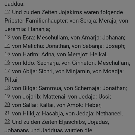
Jaddua.
12
Und zu den Zeiten Jojakims waren folgende
Priester Familienhäupter: von Seraja: Meraja, von
Jeremia: Hananja;
13
von Esra: Meschullam, von Amarja: Johanan;
14
von Melichu: Jonathan, von Sebanja: Joseph;
15
von Harim: Adna, von Merajot: Helkai;
16
von Iddo: Secharja, von Ginneton: Meschullam;
17
von Abija: Sichri, von Minjamin, von Moadja:
Piltai;
18
von Bilga: Sammua, von Schemaja: Jonathan;
19
von Jojarib: Mattenai, von Jedaja: Ussi;
20
von Sallai: Kallai, von Amok: Heber;
21
von Hilkija: Hasabja, von Jedaja: Nethaneel.
22
Und zu den Zeiten Eljaschibs, Jojadas,
Johanans und Jadduas wurden die