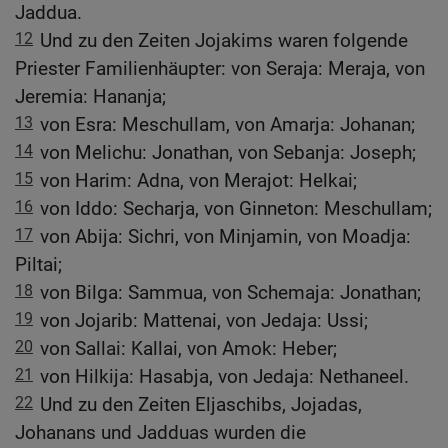
Jaddua.
12
Und zu den Zeiten Jojakims waren folgende
Priester Familienhäupter: von Seraja: Meraja, von
Jeremia: Hananja;
13
von Esra: Meschullam, von Amarja: Johanan;
14
von Melichu: Jonathan, von Sebanja: Joseph;
15
von Harim: Adna, von Merajot: Helkai;
16
von Iddo: Secharja, von Ginneton: Meschullam;
17
von Abija: Sichri, von Minjamin, von Moadja:
Piltai;
18
von Bilga: Sammua, von Schemaja: Jonathan;
19
von Jojarib: Mattenai, von Jedaja: Ussi;
20
von Sallai: Kallai, von Amok: Heber;
21
von Hilkija: Hasabja, von Jedaja: Nethaneel.
22
Und zu den Zeiten Eljaschibs, Jojadas,
Johanans und Jadduas wurden die