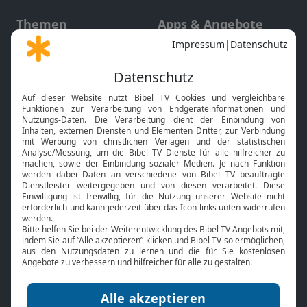
Themen
Apps & Angebote
Gott und Bibel erklärt
Newsletter
Feiertage
Mobile App
Interviews
Kids App
Neuigkeiten
Smart TV
HbbTV
Bibelthek Online-Bibel
Nächster Gottesdienst
Bibel TV
Service
Über uns
Kontakt
Jobs
TV-Empfang
Presse
FAQ
Mediadaten