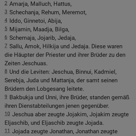
2
Amarja, Malluch, Hattus,
3
Schechanja, Rehum, Meremot,
4
Iddo, Ginnetoi, Abija,
5
Mijamin, Maadja, Bilga,
6
Schemaja, Jojarib, Jedaja,
7
Sallu, Amok, Hilkija und Jedaja. Diese waren
die Häupter der Priester und ihrer Brüder zu den
Zeiten Jeschuas.
8
Und die Leviten: Jeschua, Binnui, Kadmiel,
Serebja, Juda und Mattanja, der samt seinen
Brüdern den Lobgesang leitete.
9
Bakbukja und Unni, ihre Brüder, standen gemäß
ihren Dienstabteilungen jenen gegenüber.
10
Jeschua aber zeugte Jojakim, Jojakim zeugte
Eljaschib, und Eljaschib zeugte Jojada.
11
Jojada zeugte Jonathan, Jonathan zeugte